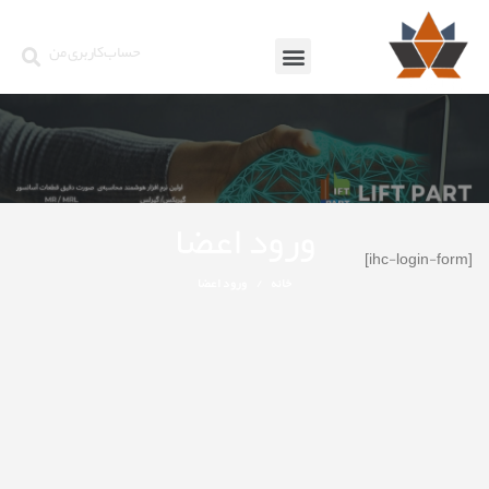
حساب کاربری من
ورود اعضا
[ihc-login-form]
خانه
ورود اعضا